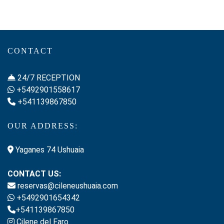
CONTACT
24/7 RECEPTION
+5492901558617
+541139867850
OUR ADDRESS:
Yaganes 74 Ushuaia
CONTACT US:
reservas@cileneushuaia.com
+5492901654342
+541139867850
Cilene del Faro