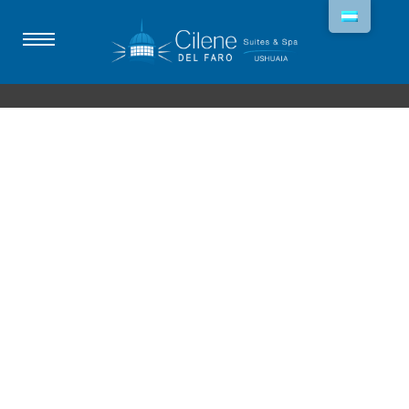
FAQs
El spa y el gimnasio están abiertos todos los días
de 8:00 a 22:00 hs. Puede reservar un masaje o…