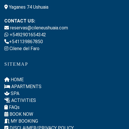
Yaganes 74 Ushuaia
CONTACT US:
reservas@cileneushuaia.com
+5492901654342
+541139867850
Cilene del Faro
SITEMAP
HOME
APARTMENTS
SPA
ACTIVITIES
FAQs
BOOK NOW
MY BOOKING
DISCLAIMER/PRIVACY POLICY