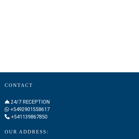
bañera, y el…
CONTACT
24/7 RECEPTION
+5492901558617
+541139867850
OUR ADDRESS: