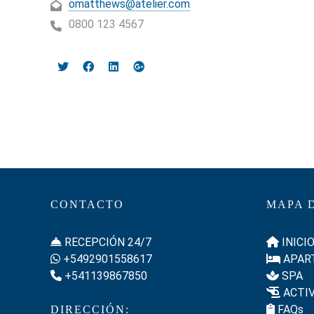
omatthews@atelier.com
0800 123 4567
CONTACTO
MAPA D
RECEPCIÓN 24/7
INICI
+5492901558617
APAR
+541139867850
SPA
ACTIV
FAQs
DIRECCIÓN: