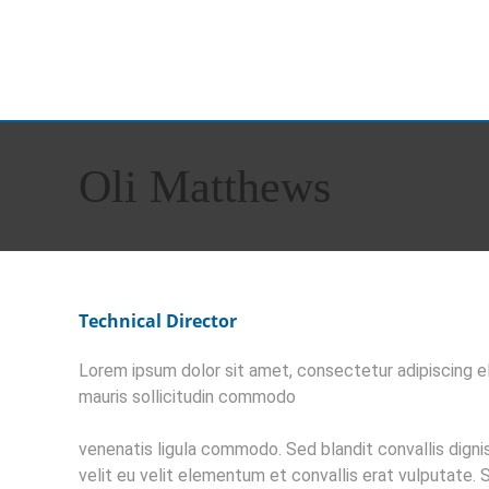
APARTAME
Oli Matthews
Technical Director
Lorem ipsum dolor sit amet, consectetur adipiscing el
mauris sollicitudin commodo
venenatis ligula commodo. Sed blandit convallis dign
velit eu velit elementum et convallis erat vulputate. Se