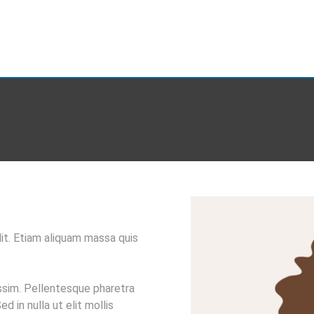
NTOS
SPA
UBICACIÓN
ACTIVIDADES
FAQs
it. Etiam aliquam massa quis
issim. Pellentesque pharetra
d in nulla ut elit mollis