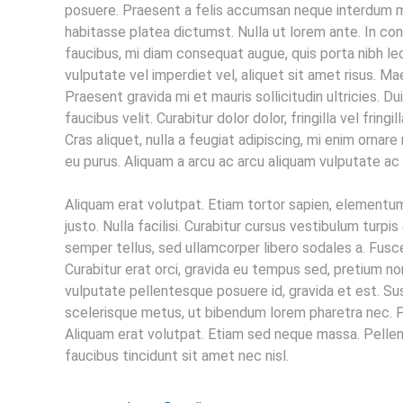
posuere. Praesent a felis accumsan neque interdum mo
habitasse platea dictumst. Nulla ut lorem ante. In con
faucibus, mi diam consequat augue, quis porta nibh l
vulputate vel imperdiet vel, aliquet sit amet risus. M
Praesent gravida mi et mauris sollicitudin ultricies. 
faucibus velit. Curabitur dolor dolor, fringilla vel fringi
Cras aliquet, nulla a feugiat adipiscing, mi enim ornar
eu purus. Aliquam a arcu ac arcu aliquam vulputate ac 
Aliquam erat volutpat. Etiam tortor sapien, elementu
justo. Nulla facilisi. Curabitur cursus vestibulum turp
semper tellus, sed ullamcorper libero sodales a. Fusc
Curabitur erat orci, gravida eu tempus sed, pretium no
vulputate pellentesque posuere id, gravida et est. S
scelerisque metus, ut bibendum lorem pharetra nec. Ph
Aliquam erat volutpat. Etiam sed neque massa. Pell
faucibus tincidunt sit amet nec nisl.