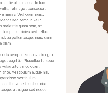
lestie ut id massa. In hac
vallis, felis eget consequat
eo a massa. Sed quam nunc,
aecenas nec tempus velit.
Duis molestie quam sem, ac
lla tempor, ultricies sed tellus.
e nisl, eu pellentesque nunc diam
a diam.
m quis semper eu, convallis eget
is eget sagittis. Phasellus tempus
e vulputate varius quam.
n ante. Vestibulum augue nisi,
uspendisse vestibulum
asellus vitae faucibus nisi.
entesque at augue sed neque